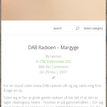
DAB Radioen – Margyge
By
rasmus
In
CNC
Elektronikk
LED
With
No Comments
On
29 nov | '2017
For en stund siden knela DAB-radioen vår og jeg satte meg fore
å lage en ny….
Siden jeg er fan av gode gamle radioer så ble det til at den er
laget i Mahogony, heltre… Finishen er på gammelmåten – 50+ lag