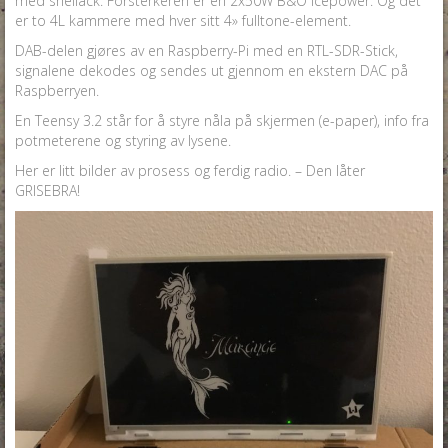
med shellack. Forsterkeren er en 2x50W B&O Icepower. Og det
er to 4L kammere med hver sitt 4» fulltone-element.
DAB-delen gjøres av en Raspberry-Pi med en RTL-SDR-Stick,
signalene dekodes og sendes ut gjennom en ekstern DAC på
Raspberryen.
En Teensy 3.2 står for å styre nåla på skjermen (e-paper), info fra
potmeterene og styring av lysene.
Her er litt bilder av prosess og ferdig radio. – Den låter
GRISEBRA!