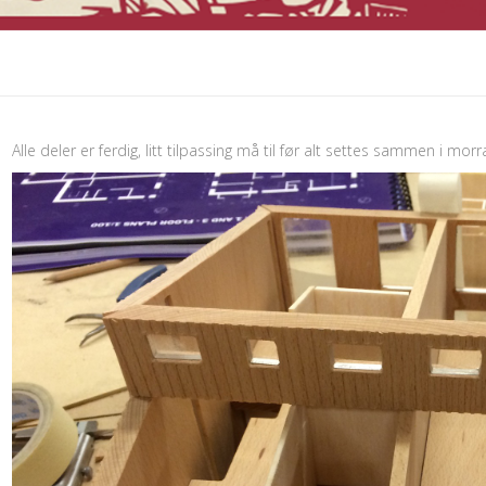
Alle deler er ferdig, litt tilpassing må til før alt settes sammen i morr