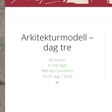
Arkitekturmodell –
dag tre
By
rasmus
In
CNC
Nytt
With
No Comments
On
31 aug | '2014